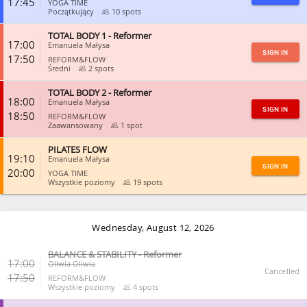
17:45
YOGA TIME
Początkujący
10 spots
TOTAL BODY 1 - Reformer
CLOSE
17:00
Emanuela Małysa
SIGN IN
17:50
REFORM&FLOW
Średni
2 spots
TOTAL BODY 2 - Reformer
CLOSE
18:00
Emanuela Małysa
SIGN IN
18:50
REFORM&FLOW
Zaawansowany
1 spot
PILATES FLOW
CLOSE
19:10
Emanuela Małysa
SIGN IN
20:00
YOGA TIME
Wszystkie poziomy
19 spots
CLOSE
Wednesday, August 12, 2026
BALANCE & STABILITY - Reformer
17:00
Oliwia Oliwia
Cancelled
17:50
REFORM&FLOW
Wszystkie poziomy
4 spots