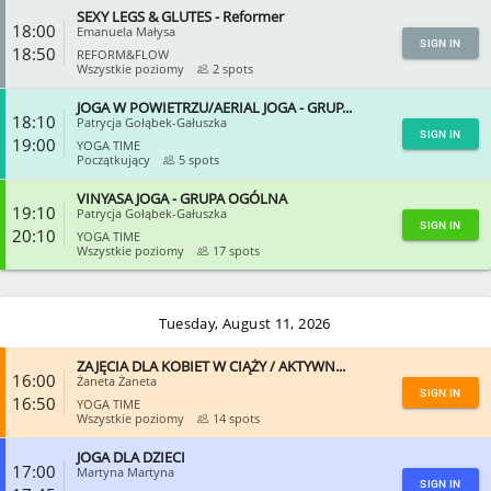
SEXY LEGS & GLUTES - Reformer
CLOSE
18:00
Emanuela Małysa
SIGN IN
18:50
REFORM&FLOW
Wszystkie poziomy
2 spots
JOGA W POWIETRZU/AERIAL JOGA - GRUP...
CLOSE
18:10
Patrycja Gołąbek-Gałuszka
SIGN IN
19:00
YOGA TIME
Początkujący
5 spots
VINYASA JOGA - GRUPA OGÓLNA
CLOSE
19:10
Patrycja Gołąbek-Gałuszka
SIGN IN
20:10
YOGA TIME
Wszystkie poziomy
17 spots
CLOSE
Tuesday, August 11, 2026
ZAJĘCIA DLA KOBIET W CIĄŻY / AKTYWN...
16:00
Żaneta Żaneta
SIGN IN
16:50
YOGA TIME
Wszystkie poziomy
14 spots
JOGA DLA DZIECI
CLOSE
17:00
Martyna Martyna
SIGN IN