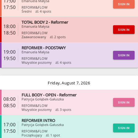
17:00
Emanuela Małysa
SIGN IN
17:50
REFORM&FLOW
Średni
4 spots
TOTAL BODY 2 - Reformer
CLOSE
18:00
Emanuela Małysa
SIGN IN
18:50
REFORM&FLOW
Zaawansowany
2 spots
REFORMER - PODSTAWY
CLOSE
19:00
Emanuela Małysa
SIGN IN
19:50
REFORM&FLOW
Wszystkie poziomy
4 spots
CLOSE
Friday, August 7, 2026
FULL BODY - OPEN - Reformer
08:00
Patrycja Gołąbek-Gałuszka
SIGN IN
08:50
REFORM&FLOW
Wszystkie poziomy
3 spots
REFORMER INTRO
CLOSE
17:00
Patrycja Gołąbek-Gałuszka
SIGN IN
17:50
REFORM&FLOW
Początkujący
1 spot