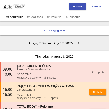
SIGN UP
SIGN IN
SCHEDULE
COURSES
PRICING
PROFILE
Show filters
Aug 6, 2026
—
Aug 12, 2026
Thursday, August 6, 2026
JOGA - GRUPA OGÓLNA
09:00
Patrycja Gołąbek-Gałuszka
Completed
10:00
YOGA TIME
Wszystkie poziomy
5 spots
ZAJĘCIA DLA KOBIET W CIĄŻY / AKTYWN...
CLOSE
16:00
Żaneta Żaneta
SIGN IN
16:50
YOGA TIME
Wszystkie poziomy
12 spots
TOTAL BODY 1 - Reformer
CLOSE