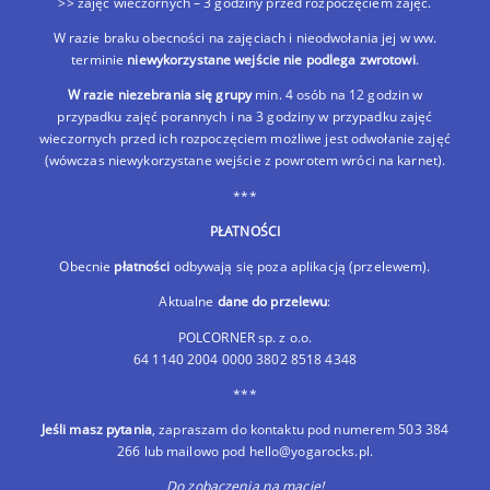
>> zajęć wieczornych – 3 godziny przed rozpoczęciem zajęć.
W razie braku obecności na zajęciach i nieodwołania jej w ww.
terminie
niewykorzystane wejście nie podlega zwrotowi
.
W razie niezebrania się grupy
min. 4 osób na 12 godzin w
przypadku zajęć porannych i na 3 godziny w przypadku zajęć
wieczornych przed ich rozpoczęciem możliwe jest odwołanie zajęć
(wówczas niewykorzystane wejście z powrotem wróci na karnet).
***
PŁATNOŚCI
Obecnie
płatności
odbywają się poza aplikacją (przelewem).
Aktualne
dane do przelewu
:
POLCORNER sp. z o.o.
64 1140 2004 0000 3802 8518 4348
***
Jeśli masz pytania
, zapraszam do kontaktu pod numerem 503 384
266 lub mailowo pod hello@yogarocks.pl.
Do zobaczenia na macie!