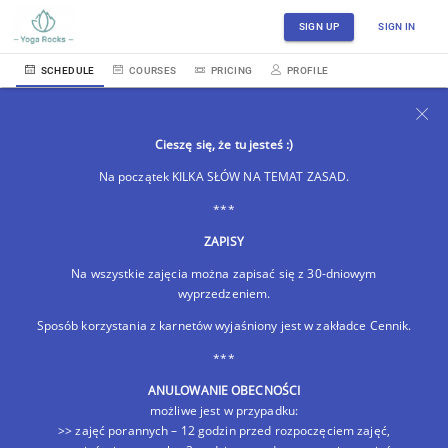
SIGN UP
SIGN IN
SCHEDULE
COURSES
PRICING
PROFILE
Cieszę się, że tu jesteś :)
Na początek KILKA SŁÓW NA TEMAT ZASAD.
***
ZAPISY
Na wszystkie zajęcia można zapisać się z 30-dniowym
wyprzedzeniem.
Sposób korzystania z karnetów wyjaśniony jest w zakładce Cennik.
***
ANULOWANIE OBECNOŚCI
możliwe jest w przypadku:
>> zajęć porannych – 12 godzin przed rozpoczęciem zajęć,