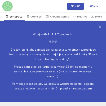
SIGN UP
SIGN IN
SCHEDULE
COURSES
APPOINTMENTS
PRICING
PROFILE
Witaj w ANAHATA Yoga Studio
💚💚💚
Drodzy Jogini, aby zapisać się na zajęcia w kolejnych tygodniach
bardzo proszę o zmianę daty ( znajduje się ona pod ikonką "Pokaż
filtry" albo "Wybierz datę").
Proszę pamietać, że karnet ważny jest 35 dni od momentu
zapisania się na pierwsze zajęcia (nie od momentu zakupu
karnetu).
Pamietajcie też, że aby wejściówka wrociła na konto - zajęcia
należy anulować na conajmniej 6h przed ich rozpoczęciem.