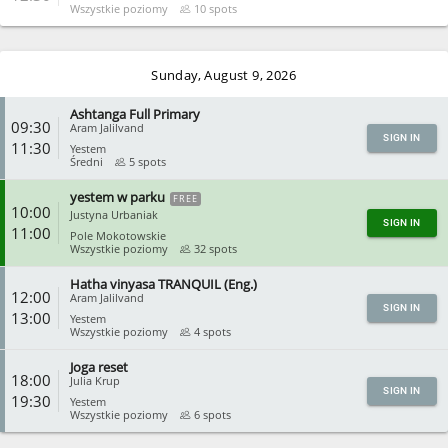
Wszystkie poziomy
10 spots
CLOSE
Sunday, August 9, 2026
Ashtanga Full Primary
09:30
Aram Jalilvand
SIGN IN
11:30
Yestem
Średni
5 spots
yestem w parku
FREE
CLOSE
10:00
Justyna Urbaniak
SIGN IN
11:00
Pole Mokotowskie
Wszystkie poziomy
32 spots
Hatha vinyasa TRANQUIL (Eng.)
CLOSE
12:00
Aram Jalilvand
SIGN IN
13:00
Yestem
Wszystkie poziomy
4 spots
Joga reset
CLOSE
18:00
Julia Krup
SIGN IN
19:30
Yestem
Wszystkie poziomy
6 spots