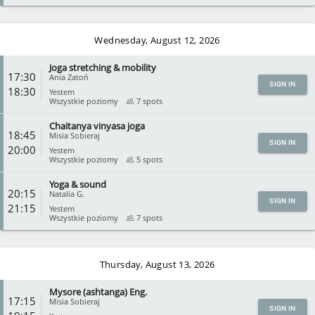
CLOSE
Wednesday, August 12, 2026
Joga stretching & mobility
17:30
Ania Zatoń
SIGN IN
18:30
Yestem
Wszystkie poziomy
7 spots
Chaitanya vinyasa joga
CLOSE
18:45
Misia Sobieraj
SIGN IN
20:00
Yestem
Wszystkie poziomy
5 spots
Yoga & sound
CLOSE
20:15
Natalia G.
SIGN IN
21:15
Yestem
Wszystkie poziomy
7 spots
CLOSE
Thursday, August 13, 2026
Mysore (ashtanga) Eng.
17:15
Misia Sobieraj
SIGN IN