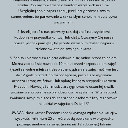
studia. Robimy to w trosce o komfort wszystkich uczniów.
Uwzględnij sobie zapas czasu, jeżeli przyjeżdżasz swoim
samochodem, bo parkowanie w tak ścisłym centrum miasta bywa
wyzwaniem.
5. Jeżeli jesteś u nas pierwszy raz, daj znać nauczycielowi.
Podobnie w przypadku kontuzji lub ciąży. Otoczymy Cię naszą
opieką, jednak pamiętaj, by przede wszystkim dostać najpierw
zielone światło od swojego lekarza.
6. Zapisy i płatności za zajęcia odbywają się online przed zajęciami.
Można zapisać się nawet do 10 minut przed rozpoczęciem zajęć
(jeżeli są wolne miejsca). Bezpłatne wypisanie z zajęć możliwe jest
do 12 godzin przed ich rozpoczęciem, późniejsze wypisanie
oznacza utratę wejściówki lub opłatę karną w przypadku karnetu
Freedom. Nawet jeżeli musisz zrezygnować w ostatniej chwili,
prosimy o anulowanie swojej obecności w systemie. W ten sposób
zwalniasz swoje miejsce i dajesz szansę osobom z listy rezerwowej
na udział w zajęciach. Dzięki! 🤍
UWAGA! Nasz karnet Freedom (open) wymaga wpłacenia kaucji w
wysokości minimum 25 zł, które będą pobierane w przypadku
późnego anulowania zajęć (mniej niż 12h do zajęć) lub nie