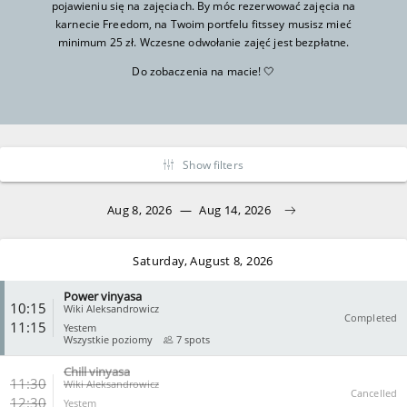
pojawieniu się na zajęciach. By móc rezerwować zajęcia na
karnecie Freedom, na Twoim portfelu fitssey musisz mieć
minimum 25 zł. Wczesne odwołanie zajęć jest bezpłatne.
Do zobaczenia na macie! 🤍
Show filters
Aug 8, 2026
—
Aug 14, 2026
Saturday, August 8, 2026
Power vinyasa
10:15
Wiki Aleksandrowicz
Completed
11:15
Yestem
Wszystkie poziomy
7 spots
Chill vinyasa
CLOSE
11:30
Wiki Aleksandrowicz
Cancelled
12:30
Yestem