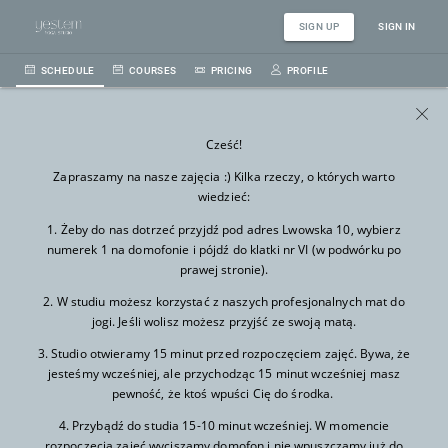
SIGN UP
SIGN IN
SCHEDULE
COURSES
PRICING
PROFILE
Cześć!
Zapraszamy na nasze zajęcia :) Kilka rzeczy, o których warto
wiedzieć:
1. Żeby do nas dotrzeć przyjdź pod adres Lwowska 10, wybierz
numerek 1 na domofonie i pójdź do klatki nr VI (w podwórku po
prawej stronie).
2. W studiu możesz korzystać z naszych profesjonalnych mat do
jogi. Jeśli wolisz możesz przyjść ze swoją matą.
3. Studio otwieramy 15 minut przed rozpoczęciem zajęć. Bywa, że
jesteśmy wcześniej, ale przychodząc 15 minut wcześniej masz
pewność, że ktoś wpuści Cię do środka.
4. Przybądź do studia 15-10 minut wcześniej. W momencie
rozpoczęcia zajęć wyciszamy domofon i nie wpuszczamy już do