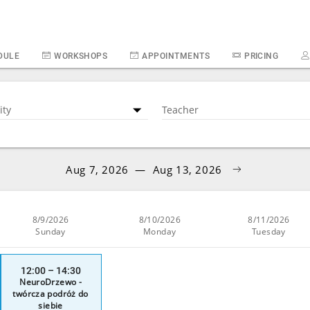
DULE
WORKSHOPS
APPOINTMENTS
PRICING
ity
Teacher
Aug 7, 2026
—
Aug 13, 2026
8/9/2026
8/10/2026
8/11/2026
Sunday
Monday
Tuesday
12:00 – 14:30
NeuroDrzewo -
twórcza podróż do
siebie