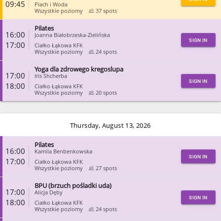
09:45
Piach i Woda
Wszystkie poziomy
37 spots
Pilates
CLOSE
16:00
Joanna Białobrzeska-Zielińska
SIGN IN
17:00
Ciałko Łąkowa KFK
Wszystkie poziomy
24 spots
Yoga dla zdrowego kregoslupa
CLOSE
17:00
Iris Shcherba
SIGN IN
18:00
Ciałko Łąkowa KFK
Wszystkie poziomy
20 spots
CLOSE
Thursday, August 13, 2026
Pilates
16:00
Kamila Benbenkowska
SIGN IN
17:00
Ciałko Łąkowa KFK
Wszystkie poziomy
27 spots
BPU (brzuch pośladki uda)
CLOSE
17:00
Alicja Dęby
SIGN IN
18:00
Ciałko Łąkowa KFK
Wszystkie poziomy
24 spots