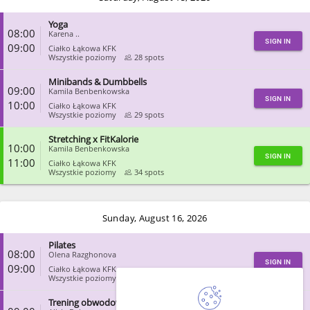
Yoga
08:00
Karena ..
SIGN IN
09:00
Ciałko Łąkowa KFK
Wszystkie poziomy
28 spots
Minibands & Dumbbells
CLOSE
09:00
Kamila Benbenkowska
SIGN IN
10:00
Ciałko Łąkowa KFK
Wszystkie poziomy
29 spots
Stretching x FitKalorie
CLOSE
10:00
Kamila Benbenkowska
SIGN IN
11:00
Ciałko Łąkowa KFK
Wszystkie poziomy
34 spots
CLOSE
Sunday, August 16, 2026
Pilates
08:00
Olena Razghonova
SIGN IN
09:00
Ciałko Łąkowa KFK
Wszystkie poziomy
30 spots
Trening obwodowy 90’s/00’s
CLOSE