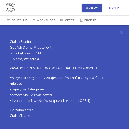
SIGN UP
SIGN IN
SCHEDULE
WORKSHOPS
OFFER
PROFILE
Ciałko Studio
Gdańsk Dolne Miasto KFK
ulica Łąkowa 35/38
1 piętro, wejście 4
ZASADY UCZESTNICTWA W ZAJĘCIACH GRUPOWYCH
•wszystko czego potrzebujesz do ćwiczeń mamy dla Ciebie na
miejscu
•zapisy są 7 dni przed
•odwołania 12 godz przed
•1 zajęcia to 1 wejściówka (poza karnetem OPEN)
Do zobaczenia
Ciałko Team