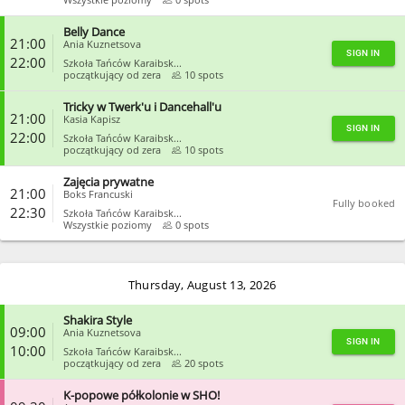
Belly Dance
CLOSE
21:00
Ania Kuznetsova
SIGN IN
22:00
Szkoła Tańców Karaibsk...
początkujący od zera
10 spots
Tricky w Twerk'u i Dancehall'u
CLOSE
21:00
Kasia Kapisz
SIGN IN
22:00
Szkoła Tańców Karaibsk...
początkujący od zera
10 spots
Zajęcia prywatne
CLOSE
21:00
Boks Francuski
Fully booked
22:30
Szkoła Tańców Karaibsk...
Wszystkie poziomy
0 spots
CLOSE
Thursday, August 13, 2026
Shakira Style
09:00
Ania Kuznetsova
SIGN IN
10:00
Szkoła Tańców Karaibsk...
początkujący od zera
20 spots
K-popowe półkolonie w SHO!
CLOSE