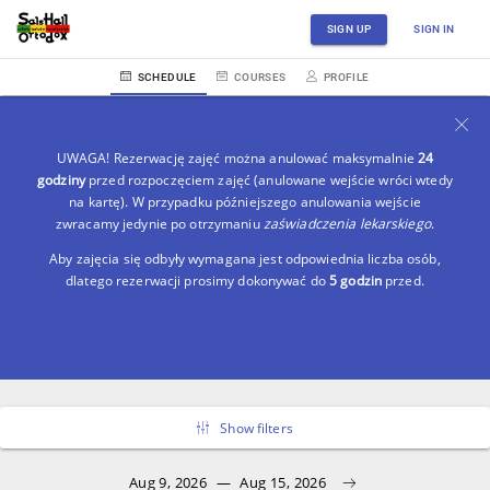
SIGN UP
SIGN IN
SCHEDULE
COURSES
PROFILE
UWAGA! Rezerwację zajęć można anulować maksymalnie
24
godziny
przed rozpoczęciem zajęć (anulowane wejście wróci wtedy
na kartę). W przypadku późniejszego anulowania wejście
zwracamy jedynie po otrzymaniu
zaświadczenia lekarskiego
.
Aby zajęcia się odbyły wymagana jest odpowiednia liczba osób,
dlatego rezerwacji prosimy dokonywać do
5 godzin
przed.
Show filters
Aug 9, 2026
—
Aug 15, 2026