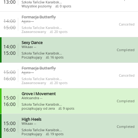
13:00
Szkoła Tańców Karaibsk...
Wszystkie poziomy
0 spots
Formacja Butterfly
CLOSE
14:00
Agata --
Cancelled
15:00
Szkoła Tańców Karaibsk...
Zaawansowany
20 spots
Sexy Dance
CLOSE
14:00
Wikaax --
Completed
15:00
Szkoła Tańców Karaibsk...
Początkujący
16 spots
Formacja Butterfly
CLOSE
15:00
Agata --
Cancelled
16:00
Szkoła Tańców Karaibsk...
Zaawansowany
20 spots
Grove i Movement
CLOSE
15:00
Aleksandra --
Completed
16:00
Szkoła Tańców Karaibsk...
początkujący od zera
9 spots
High Heels
CLOSE
15:00
Wikaax --
Completed
16:00
Szkoła Tańców Karaibsk...
Początkujący
19 spots