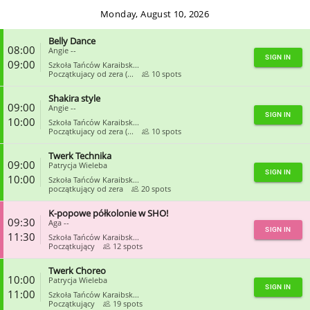
Monday, August 10, 2026
Belly Dance
08:00
Angie --
SIGN IN
09:00
Szkoła Tańców Karaibsk...
Początkujacy od zera (...
10 spots
Shakira style
CLOSE
09:00
Angie --
SIGN IN
10:00
Szkoła Tańców Karaibsk...
Początkujacy od zera (...
10 spots
Twerk Technika
CLOSE
09:00
Patrycja Wieleba
SIGN IN
10:00
Szkoła Tańców Karaibsk...
początkujący od zera
20 spots
K-popowe półkolonie w SHO!
CLOSE
09:30
Aga --
SIGN IN
11:30
Szkoła Tańców Karaibsk...
Początkujący
12 spots
Twerk Choreo
CLOSE
10:00
Patrycja Wieleba
SIGN IN
11:00
Szkoła Tańców Karaibsk...
Początkujący
19 spots