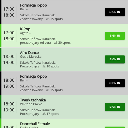
Formacja K-pop
CLOSE
17:00
Bali --
SIGN IN
18:00
Szkoła Tańców Karaibsk...
Zaawansowany
15 spots
K-Pop
CLOSE
17:00
Agata --
SIGN IN
18:00
Szkoła Tańców Karaibsk...
początkujący od zera
20 spots
Afro Dance
CLOSE
18:00
Gosia Marecka
SIGN IN
19:00
Szkoła Tańców Karaibsk...
Początkujący
10 spots
Formacja K-pop
CLOSE
18:00
Bali --
SIGN IN
19:00
Szkoła Tańców Karaibsk...
Zaawansowany
15 spots
Twerk technika
CLOSE
18:00
Wiktoria Piwko
SIGN IN
19:00
Szkoła Tańców Karaibsk...
Początkujący
17 spots
Dancehall Female
CLOSE
19:00
Kasia Kapisz