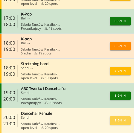
open level
20 spots
K-Pop
CLOSE
17:00
Bali --
SIGN IN
18:00
Szkoła Tańców Karaibsk...
Początkujący
19 spots
K-pop
CLOSE
18:00
Bali --
SIGN IN
19:00
Szkoła Tańców Karaibsk...
Średni
19 spots
Stretching hard
CLOSE
18:00
Sendi --
SIGN IN
19:00
Szkoła Tańców Karaibsk...
open level
19 spots
ABC Twerku i Dancehall'u
CLOSE
19:00
Sendi --
SIGN IN
20:00
Szkoła Tańców Karaibsk...
Początkujący
19 spots
Dancehall Female
CLOSE
20:00
Sendi --
SIGN IN
21:00
Szkoła Tańców Karaibsk...
open level
20 spots