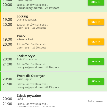
SIGN IN
20:00
Szkoła Tańców Karaibsk...
początkujący od zera
19 spots
Locking
CLOSE
19:00
Diana Tokarczyk
SIGN IN
20:00
Szkoła Tańców Karaibsk...
open level
20 spots
Twerk
CLOSE
19:00
Wiktoria Piwko
SIGN IN
20:00
Szkoła Tańców Karaibsk...
open level
20 spots
Shakira Style
CLOSE
20:00
Ania Kuznetsova
SIGN IN
21:00
Szkoła Tańców Karaibsk...
początkujący od zera
10 spots
Twerk dla Opornych
CLOSE
20:00
Kasia Kapisz
SIGN IN
21:00
Szkoła Tańców Karaibsk...
początkujący od zera
13 spots
Zajęcia prywatne
CLOSE
20:00
Sofia --
Fully booked
21:00
Szkoła Tańców Karaibsk...
Wszystkie poziomy
0 spots