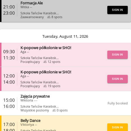
Formacja Ale
CLOSE
21:00
Witka --
SIGN IN
23:00
Szkoła Tańców Karaibsk...
Zaawansowany
8 spots
CLOSE
Tuesday, August 11, 2026
K-popowe półkolonie w SHO!
09:30
Aga --
SIGN IN
11:30
Szkoła Tańców Karaibsk...
Początkujący
12 spots
K-popowe półkolonie w SHO!
CLOSE
12:00
Aga --
SIGN IN
14:00
Szkoła Tańców Karaibsk...
Początkujący
19 spots
Zajęcia prywatne
CLOSE
15:00
Wiktoria ---
Fully booked
16:00
Szkoła Tańców Karaibsk...
Wszystkie poziomy
0 spots
Belly Dance
CLOSE
17:00
Viktoriya --
SIGN IN
18:00
Szkoła Tańców Karaibsk...