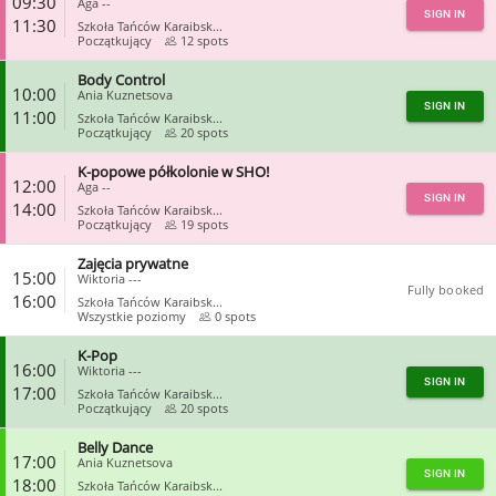
09:30
Aga --
SIGN IN
11:30
Szkoła Tańców Karaibsk...
Początkujący
12 spots
Body Control
CLOSE
10:00
Ania Kuznetsova
SIGN IN
11:00
Szkoła Tańców Karaibsk...
Początkujący
20 spots
K-popowe półkolonie w SHO!
CLOSE
12:00
Aga --
SIGN IN
14:00
Szkoła Tańców Karaibsk...
Początkujący
19 spots
Zajęcia prywatne
CLOSE
15:00
Wiktoria ---
Fully booked
16:00
Szkoła Tańców Karaibsk...
Wszystkie poziomy
0 spots
K-Pop
CLOSE
16:00
Wiktoria ---
SIGN IN
17:00
Szkoła Tańców Karaibsk...
Początkujący
20 spots
Belly Dance
CLOSE
17:00
Ania Kuznetsova
SIGN IN
18:00
Szkoła Tańców Karaibsk...