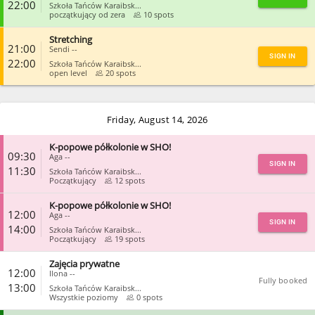
22:00
Szkoła Tańców Karaibsk...
początkujący od zera
10 spots
Stretching
CLOSE
21:00
Sendi --
SIGN IN
22:00
Szkoła Tańców Karaibsk...
open level
20 spots
CLOSE
Friday, August 14, 2026
K-popowe półkolonie w SHO!
09:30
Aga --
SIGN IN
11:30
Szkoła Tańców Karaibsk...
Początkujący
12 spots
K-popowe półkolonie w SHO!
CLOSE
12:00
Aga --
SIGN IN
14:00
Szkoła Tańców Karaibsk...
Początkujący
19 spots
Zajęcia prywatne
CLOSE
12:00
Ilona --
Fully booked
13:00
Szkoła Tańców Karaibsk...
Wszystkie poziomy
0 spots