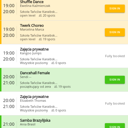
Shuffle Dance
CLOSE
19:00
Ewelina Kaźmierczak
SIGN IN
20:00
Szkoła Tańców Karaibsk...
open level
20 spots
Twerk Choreo
CLOSE
19:00
Marcelina Marca
SIGN IN
20:00
Szkoła Tańców Karaibsk...
open level
19 spots
Zajęcia prywatne
CLOSE
19:00
Kangoo Jumps
Fully booked
20:00
Szkoła Tańców Karaibsk...
Wszystkie poziomy
0 spots
Dancehall Female
CLOSE
20:00
Sendi --
SIGN IN
21:00
Szkoła Tańców Karaibsk...
początkujący od zera
19 spots
Zajęcia prywatne
CLOSE
20:00
Elizabeth Thomas
Fully booked
21:00
Szkoła Tańców Karaibsk...
Wszystkie poziomy
0 spots
Samba Brazylijska
CLOSE
21:00
Ania Brasil
SIGN IN