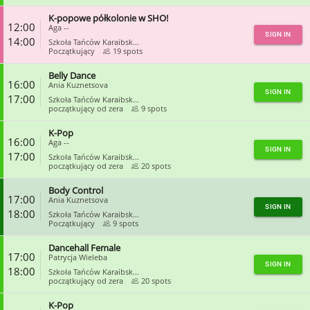
K-popowe półkolonie w SHO!
CLOSE
12:00
Aga --
SIGN IN
14:00
Szkoła Tańców Karaibsk...
Początkujący
19 spots
Belly Dance
CLOSE
16:00
Ania Kuznetsova
SIGN IN
17:00
Szkoła Tańców Karaibsk...
początkujący od zera
9 spots
K-Pop
CLOSE
16:00
Aga --
SIGN IN
17:00
Szkoła Tańców Karaibsk...
początkujący od zera
20 spots
Body Control
CLOSE
17:00
Ania Kuznetsova
SIGN IN
18:00
Szkoła Tańców Karaibsk...
Początkujący
9 spots
Dancehall Female
CLOSE
17:00
Patrycja Wieleba
SIGN IN
18:00
Szkoła Tańców Karaibsk...
początkujący od zera
20 spots
K-Pop
CLOSE