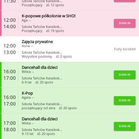
11:30
Szkoła Tańców Karaibsk...
Początkujący
12 spots
K-popowe półkolonie w SHO!
CLOSE
12:00
Aga --
SIGN IN
14:00
Szkoła Tańców Karaibsk...
Początkujący
19 spots
Zajęcia prywatne
CLOSE
12:00
Ilona --
Fully booked
13:00
Szkoła Tańców Karaibsk...
Wszystkie poziomy
0 spots
Dancehall dla dzieci
CLOSE
16:00
Witka --
SIGN IN
17:00
Szkoła Tańców Karaibsk...
6-9 lat
20 spots
K-Pop
CLOSE
16:00
Agata --
SIGN IN
17:00
Szkoła Tańców Karaibsk...
początkujący od zera
20 spots
Dancehall dla dzieci
CLOSE
17:00
Witka --
SIGN IN
18:00
Szkoła Tańców Karaibsk...
9-13 lat
20 spots