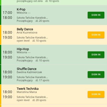
początkujący od zera
10 spots
K-Pop
CLOSE
17:00
Wiktoria ---
SIGN IN
18:00
Szkoła Tańców Karaibsk...
Początkujący
20 spots
Belly Dance
CLOSE
18:00
Ania Kuznetsova
SIGN IN
19:00
Szkoła Tańców Karaibsk...
open level
10 spots
Hip-Hop
CLOSE
18:00
Wiktoria ---
SIGN IN
19:00
Szkoła Tańców Karaibsk...
Początkujący
10 spots
Shuffle Dance
CLOSE
18:00
Ewelina Kaźmierczak
SIGN IN
19:00
Szkoła Tańców Karaibsk...
Początkujący
17 spots
Twerk Technika
CLOSE
18:00
Marcelina Marca
SIGN IN
19:00
Szkoła Tańców Karaibsk...
open level
20 spots