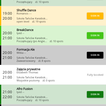
Początkujący
10 spots
Shuffle Dance
CLOSE
19:00
Romanos ---
SIGN IN
20:00
Szkoła Tańców Karaibsk...
open level
19 spots
BreakDance
CLOSE
20:00
Iyed --
SIGN IN
21:00
Szkoła Tańców Karaibsk...
Początkujący (po Angie...
10 spots
Formacja Ale
CLOSE
20:00
Witka --
SIGN IN
21:00
Szkoła Tańców Karaibsk...
Zaawansowany
8 spots
Zajęcia prywatne
CLOSE
20:00
Elizabeth Thomas
Fully booked
21:00
Szkoła Tańców Karaibsk...
Wszystkie poziomy
0 spots
Afro Fusion
CLOSE
21:00
Iyed --
SIGN IN
22:00
Szkoła Tańców Karaibsk...
Początkujący
10 spots