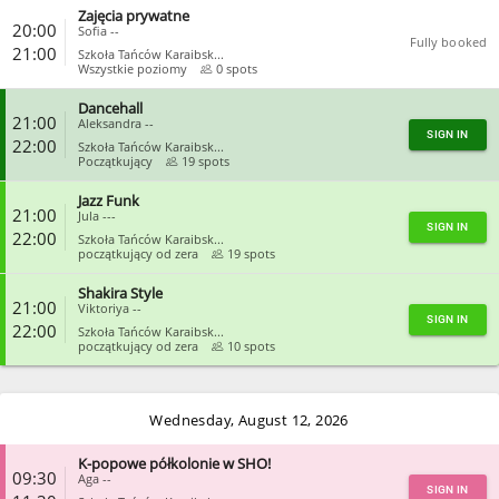
Zajęcia prywatne
CLOSE
20:00
Sofia --
Fully booked
21:00
Szkoła Tańców Karaibsk...
Wszystkie poziomy
0 spots
Dancehall
CLOSE
21:00
Aleksandra --
SIGN IN
22:00
Szkoła Tańców Karaibsk...
Początkujący
19 spots
Jazz Funk
CLOSE
21:00
Jula ---
SIGN IN
22:00
Szkoła Tańców Karaibsk...
początkujący od zera
19 spots
Shakira Style
CLOSE
21:00
Viktoriya --
SIGN IN
22:00
Szkoła Tańców Karaibsk...
początkujący od zera
10 spots
CLOSE
Wednesday, August 12, 2026
K-popowe półkolonie w SHO!
09:30
Aga --
SIGN IN