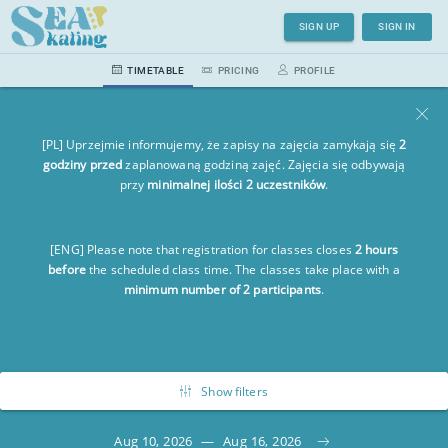
SIGN UP
SIGN IN
TIMETABLE
PRICING
PROFILE
[PL] Uprzejmie informujemy, że zapisy na zajęcia zamykają się
2
godziny przed
zaplanowaną godziną zajęć. Zajęcia się odbywają
przy
minimalnej ilości 2 uczestników
.
[ENG] Please note that registration for classes closes
2 hours
before
the scheduled class time. The classes take place with a
minimum number of 2 participants
.
Show filters
Aug 10, 2026
—
Aug 16, 2026