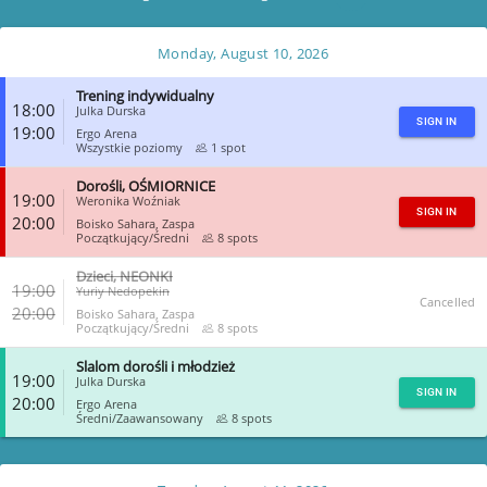
Monday, August 10, 2026
Trening indywidualny
18:00
Julka Durska
SIGN IN
19:00
Ergo Arena
Wszystkie poziomy
1 spot
Dorośli, OŚMIORNICE
CLOSE
19:00
Weronika Woźniak
SIGN IN
20:00
Boisko Sahara, Zaspa
Początkujący/Średni
8 spots
Dzieci, NEONKI
CLOSE
19:00
Yuriy Nedopekin
Cancelled
20:00
Boisko Sahara, Zaspa
Początkujący/Średni
8 spots
Slalom dorośli i młodzież
CLOSE
19:00
Julka Durska
SIGN IN
20:00
Ergo Arena
Średni/Zaawansowany
8 spots
CLOSE