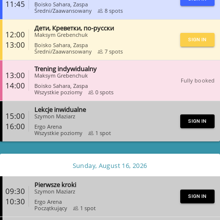
11:45
Boisko Sahara, Zaspa
Średni/Zaawansowany
8 spots
Дети, Креветки, по-русски
CLOSE
12:00
Maksym Grebenchuk
SIGN IN
13:00
Boisko Sahara, Zaspa
Średni/Zaawansowany
7 spots
Trening indywidualny
CLOSE
13:00
Maksym Grebenchuk
Fully booked
14:00
Boisko Sahara, Zaspa
Wszystkie poziomy
0 spots
Lekcje inwidualne
CLOSE
15:00
Szymon Maziarz
SIGN IN
16:00
Ergo Arena
Wszystkie poziomy
1 spot
CLOSE
Sunday, August 16, 2026
Pierwsze kroki
09:30
Szymon Maziarz
SIGN IN
10:30
Ergo Arena
Początkujący
1 spot