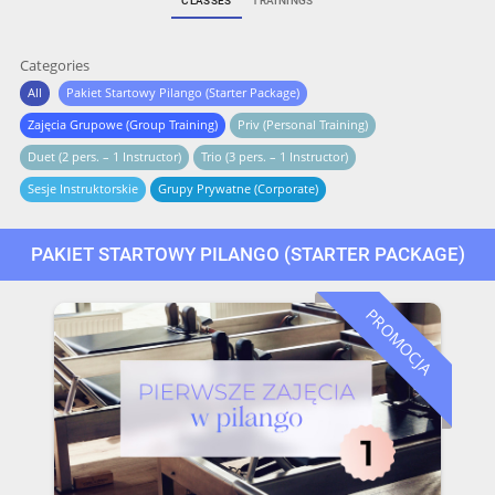
CLASSES
TRAININGS
Categories
All
Pakiet Startowy Pilango (Starter Package)
Zajęcia Grupowe (Group Training)
Priv (Personal Training)
Duet (2 pers. – 1 Instructor)
Trio (3 pers. – 1 Instructor)
Sesje Instruktorskie
Grupy Prywatne (Corporate)
PAKIET STARTOWY PILANGO (STARTER PACKAGE)
PROMOCJA