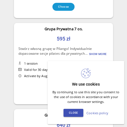
Choose
Grupa Prywatna 7 os.
595 zł
Stwórz własną grupę w Pilango! Indywidualnie
dopasowane sesje pilates dla prywatnych...
SHOW MORE
1 session
Valid for 30 days from first visit
Activate by Aug 21, 2026 at the latest
We use cookies
By continuing to use this site you consent to
Choose
the use of cookies in accordance with your
current browser settings.
Cookies policy
CLOSE
Grupa Prywatna 8 os.
640 zł