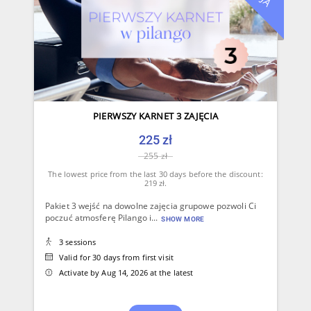
PIERWSZY KARNET 3 ZAJĘCIA
225 zł
255 zł
The lowest price from the last 30 days before the discount:
219 zł.
Pakiet 3 wejść na dowolne zajęcia grupowe pozwoli Ci
poczuć atmosferę Pilango i...
SHOW MORE
3 sessions
Valid for 30 days from first visit
Activate by Aug 14, 2026 at the latest