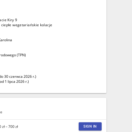
cie Kiry 9
, ciepłe wegetariańskie kolacje
Karolina
arodowego (TPN)
 do 30 czerwca 2026 r.)
od 1 lipca 2026 r.)
ce
 zł – 700 zł
SIGN IN