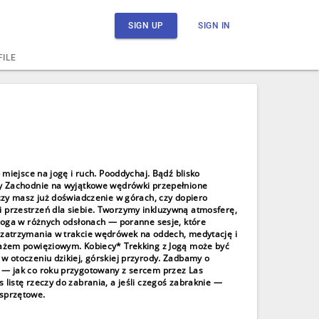
SIGN UP
SIGN IN
FILE
 miejsce na jogę i ruch. Pooddychaj. Bądź blisko
try Zachodnie na wyjątkowe wędrówki przepełnione
 czy masz już doświadczenie w górach, czy dopiero
i przestrzeń dla siebie. Tworzymy inkluzywną atmosferę,
 joga w różnych odsłonach — poranne sesje, które
e zatrzymania w trakcie wędrówek na oddech, medytację i
asażem powięziowym. Kobiecy* Trekking z Jogą może być
w otoczeniu dzikiej, górskiej przyrody. Zadbamy o
k — jak co roku przygotowany z sercem przez Las
 listę rzeczy do zabrania, a jeśli czegoś zabraknie —
 sprzętowe.