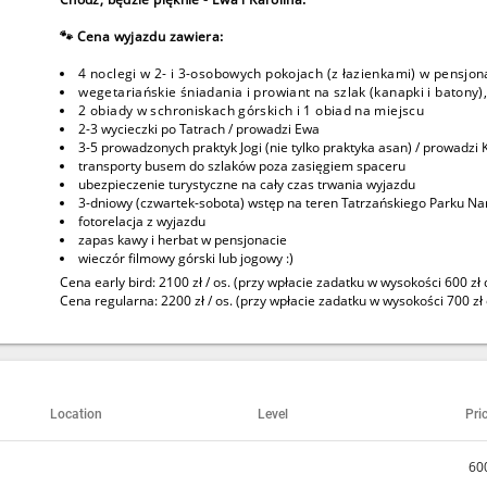
🐾 Cena wyjazdu zawiera:
4 noclegi w 2- i 3-osobowych pokojach (z łazienkami) w pensjona
wegetariańskie śniadania i prowiant na szlak (kanapki i batony)
2 obiady w schroniskach górskich i 1 obiad na miejscu
2-3 wycieczki po Tatrach / prowadzi Ewa
3-5 prowadzonych praktyk Jogi (nie tylko praktyka asan) / prowadzi 
transporty busem do szlaków poza zasięgiem spaceru
ubezpieczenie turystyczne na cały czas trwania wyjazdu
3-dniowy (czwartek-sobota) wstęp na teren Tatrzańskiego Parku N
fotorelacja z wyjazdu
zapas kawy i herbat w pensjonacie
wieczór filmowy górski lub jogowy :)
Cena early bird
: 2100 zł / os.
(przy wpłacie zadatku w wysokości 600 zł
Cena regularna: 2200 zł / os.
(przy wpłacie zadatku w wysokości 700 zł 
Location
Level
Pri
600