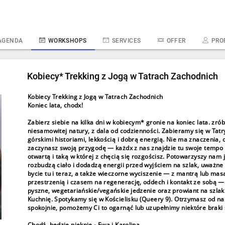
AGENDA
WORKSHOPS
SERVICES
OFFER
PRO
Kobiecy* Trekking z Jogą w Tatrach Zachodnich
Kobiecy Trekking z Jogą w Tatrach Zachodnich
Koniec lata, chodx!
Zabierz siebie na kilka dni w kobiecym* gronie na koniec lata. zrób
niesamowitej natury, z dala od codzienności. Zabieramy się w Ta
górskimi historiami, lekkością i dobrą energią. Nie ma znaczenia,
zaczynasz swoją przygodę — każdx z nas znajdzie tu swoje tempo 
otwartą i taką w której z chęcią się rozgościsz. Potowarzyszy nam
rozbudzą ciało i dodadzą energii przed wyjściem na szlak, uważn
bycie tu i teraz, a także wieczorne wyciszenie — z mantrą lub m
przestrzenią i czasem na regenerację, oddech i kontakt ze sobą — 
pyszne, wegetariańskie/vegańskie jedzenie oraz prowiant na szla
Kuchnię. Spotykamy się w Kościelisku (Queery 9). Otrzymasz od nas
spokojnie, pomożemy Ci to ogarnąć lub uzupełnimy niektóre braki
Chodź, będzie pięknie - Ewa i Karolina.