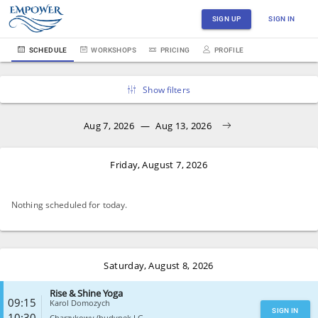
SIGN UP
SIGN IN
SCHEDULE
WORKSHOPS
PRICING
PROFILE
Show filters
Aug 7, 2026
—
Aug 13, 2026
Friday, August 7, 2026
Nothing scheduled for today.
Saturday, August 8, 2026
Rise & Shine Yoga
09:15
Karol Domozych
SIGN IN
10:30
Charzykowy (budynek LG...