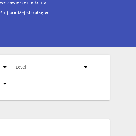
owe zawieszenie konta
śnij poniżej strzałkę w
Level