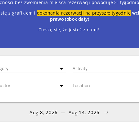
becności bez zwolnienia miejsca rezerwacji powoduje 2- tygodni
 się z grafikiem i
dokonania rezerwacji na przyszłe tygodnie
wci
prawo (obok daty)
Cieszę się, że jesteś z nami!
gory
Activity
ructor
Location
Aug 8, 2026
—
Aug 14, 2026