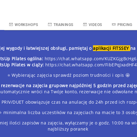
WORKSHOPS
TRAININGS
VIDEOS
PRICING
jej wygody i łatwiejszej obsługi, pamiętaj o
aplikacji FITSSEY
na 
sUp Pilates ogólna:
https://chat.whatsapp.com/KUZKGjgBcHg6
sUp Pilates w ciąży:
https://chat.whatsapp.com/FibEPqJxadH
⭐️ Wybierając zajęcia sprawdź poziom trudności i opis 🤩
 rezerwacje na zajęcia grupowe najpóźniej 5 godzin przed zaj
 automatycznie wróci na Twóje konto, rezerwacje nie odwołane 
ia PRIV/DUET obowiązuje czas na anulację do 24h przed ich roz
⭐️ minimalna liczba uczestików na zajęciach na macie to 3 osob
iej ilości zapisów na zajęcia, wyłączamy je o godz. 10:00 na wi
najbliższy poranek