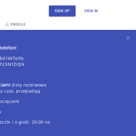
SIGN UP
SIGN IN
PROFILE
telefon!
bd16kTaiFp
F4TCXN1DQtk
ęciami
(listy rezerwowe
na czas, przepadają
poczęciem
y
eczór i o godz. 20:00 na