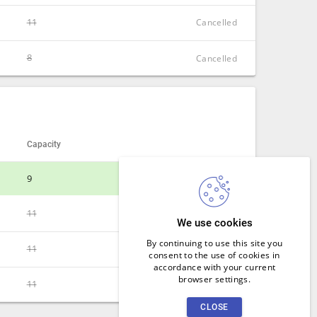
11
CLOSE
Cancelled
8
CLOSE
Cancelled
CLOSE
Capacity
9
SIGN IN
11
Cancelled
CLOSE
We use cookies
By continuing to use this site you
11
CLOSE
Cancelled
consent to the use of cookies in
accordance with your current
browser settings.
11
CLOSE
Cancelled
CLOSE