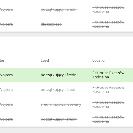
FitHouse Rzeszów
Wojtera
początkujący i średni
Kościelna
FitHouse Rzeszów
Wojtera
dla każdego
Kościelna
tor
Level
Location
FitHouse Rzeszów
Wojtera
początkujący i średni
Kościelna
FitHouse Rzeszów
Wojtera
początkujący i średni
Kościelna
FitHouse Rzeszów
Wojtera
średni i zaawansowany
Kościelna
FitHouse Rzeszów
Wojtera
początkujący i średni
Kościelna