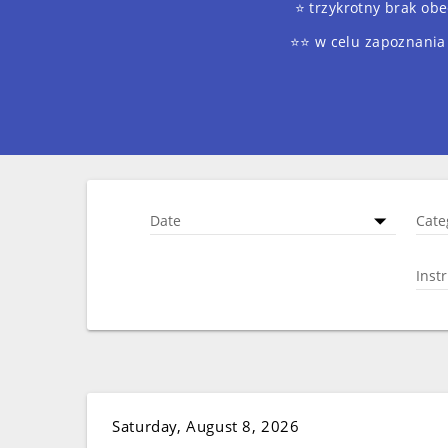
⭐️ trzykrotny brak o
⭐️⭐️ w celu zapoznania
Date
Cate
Inst
Saturday, August 8, 2026