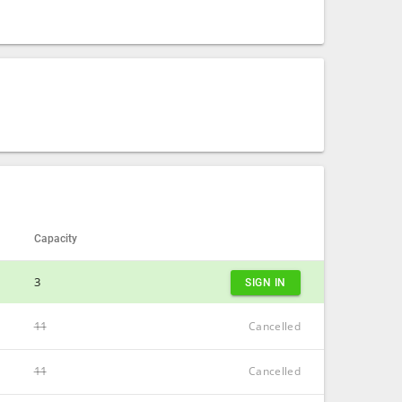
Capacity
3
SIGN IN
11
Cancelled
CLOSE
11
CLOSE
Cancelled