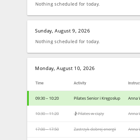
Nothing scheduled for today.
Sunday, August 9, 2026
Nothing scheduled for today.
Monday, August 10, 2026
Time
Activity
Instruc
09:30 – 10:20
Pilates Senior i Kręgosłup
Anna 
10:30 – 11:20
🤰Pilates w ciąży
Anna 
17:00 – 17:50
Zastrzyk dobrej energii
Anna 