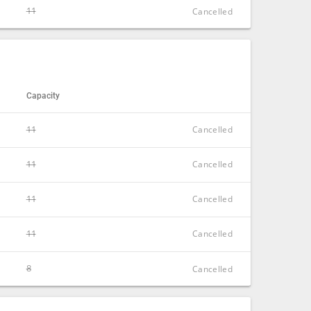
11
CLOSE
Cancelled
CLOSE
Capacity
11
Cancelled
11
CLOSE
Cancelled
11
CLOSE
Cancelled
11
CLOSE
Cancelled
8
CLOSE
Cancelled
CLOSE