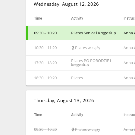
Wednesday, August 12, 2026
Time
Activity
Instruc
09:30 – 10:20
Pilates Senior i Kręgosłup
Anna 
10:30 – 11:20
🤰Pilates w ciąży
Anna 
Pilates PO PORODZIE i
17:30 – 18:20
Anna 
kręgosłup
18:30 – 19:20
Pilates
Anna 
Thursday, August 13, 2026
Time
Activity
Instruc
09:30 – 10:20
🤰Pilates w ciąży
Anna 