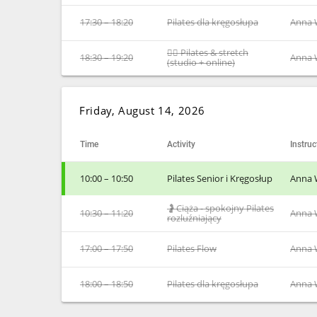
17:30 – 18:20
Pilates dla kręgosłupa
Anna 
🧘‍♀️ Pilates & stretch
18:30 – 19:20
Anna 
(studio + online)
Friday, August 14, 2026
Time
Activity
Instruc
10:00 – 10:50
Pilates Senior i Kręgosłup
Anna 
🤰Ciąża - spokojny Pilates
10:30 – 11:20
Anna 
rozluźniający
17:00 – 17:50
Pilates Flow
Anna 
18:00 – 18:50
Pilates dla kręgosłupa
Anna 