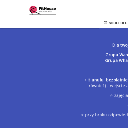
SCHEDULE
Dla two
Grupa Waht
Grupa What
⭐️ ‼️
anuluj bezpłatnie
również) - wejście
⭐️ zajęc
⭐️ przy braku odpowiedn