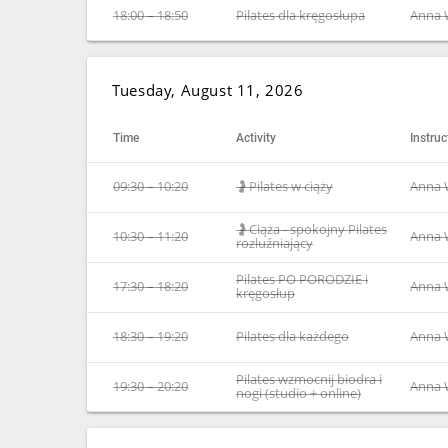
18:00 – 18:50
Pilates dla kręgosłupa
Anna 
Tuesday, August 11, 2026
Time
Activity
Instruc
09:30 – 10:20
🤰Pilates w ciąży
Anna 
🤰Ciąża - spokojny Pilates
10:30 – 11:20
Anna 
rozluźniający
Pilates PO PORODZIE i
17:30 – 18:20
Anna 
kręgosłup
18:30 – 19:20
Pilates dla każdego
Anna 
Pilates wzmocnij biodra i
19:30 – 20:20
Anna 
nogi (studio + online)