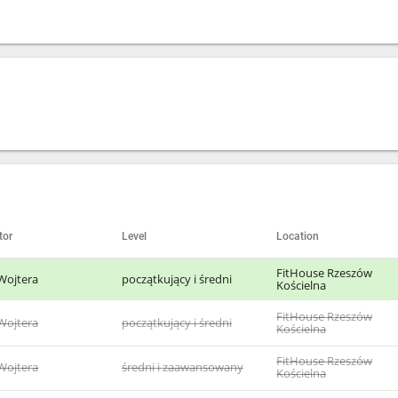
tor
Level
Location
FitHouse Rzeszów
Wojtera
początkujący i średni
Kościelna
FitHouse Rzeszów
Wojtera
początkujący i średni
Kościelna
FitHouse Rzeszów
Wojtera
średni i zaawansowany
Kościelna