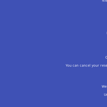
Ni
C
You can cancel your rese
We 
U