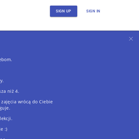
SIGN UP
SIGN IN
zebom.
y.
za niż 4.
 zajęcia wrócą do Ciebie
guje.
ekcji.
e :)