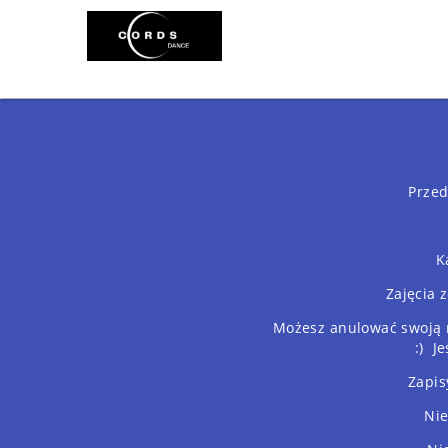
Przed
K
Zajęcia 
Możesz anulować swoją r
:) J
Zapis
Nie