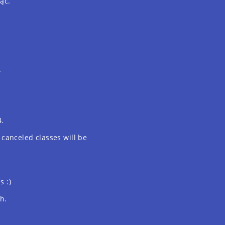
ąc.
.
4.
 canceled classes will be
s :)
h.