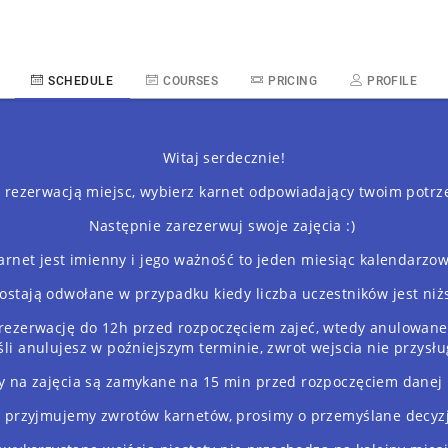
SCHEDULE
COURSES
PRICING
PROFILE
Witaj serdecznie!
 rezerwacją miejsc, wybierz karnet odpowiadający twoim potr
Następnie zarezerwuj swoje zajęcia :)
arnet jest imienny i jego ważność to jeden miesiąc kalendarzow
zostają odwołane w przypadku kiedy liczba uczestników jest niżs
ezerwację do 12h przed rozpoczęciem zajeć, wtedy anulowane
eśli anulujesz w poźniejszym terminie, zwrot wejscia nie przysłu
y na zajęcia są zamykane na 15 min przed rozpoczęciem danej l
 przyjmujemy zwrotów karnetów, prosimy o przemyślane decyzj