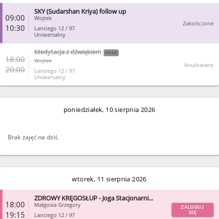
SKY (Sudarshan Kriya) follow up
09:00
Wojtek
Zakończone
10:30
Lanciego 12 / 97
Uniwersalny
Medytacja z dźwiękiem
FREE
ZAMKNIJ
18:00
Wojtek
Anulowane
20:00
Lanciego 12 / 97
Uniwersalny
ZAMKNIJ
poniedziałek, 10 sierpnia 2026
Brak zajęć na dziś.
wtorek, 11 sierpnia 2026
ZDROWY KRĘGOSŁUP - Joga Stacjonarni...
18:00
Małgosia Grzegory
ZALOGUJ
19:15
SIĘ
Lanciego 12 / 97