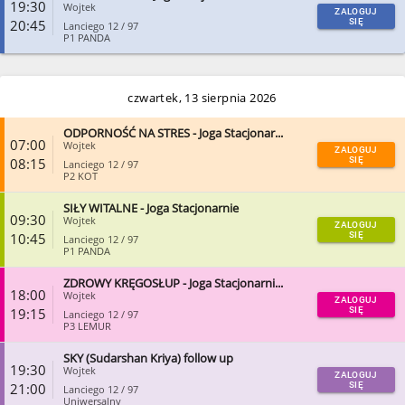
ZAMKNIJ
19:30
Wojtek
ZALOGUJ
20:45
SIĘ
Lanciego 12 / 97
P1 PANDA
ZAMKNIJ
czwartek, 13 sierpnia 2026
ODPORNOŚĆ NA STRES - Joga Stacjonar...
07:00
Wojtek
ZALOGUJ
08:15
SIĘ
Lanciego 12 / 97
P2 KOT
SIŁY WITALNE - Joga Stacjonarnie
ZAMKNIJ
09:30
Wojtek
ZALOGUJ
10:45
SIĘ
Lanciego 12 / 97
P1 PANDA
ZDROWY KRĘGOSŁUP - Joga Stacjonarni...
ZAMKNIJ
18:00
Wojtek
ZALOGUJ
19:15
SIĘ
Lanciego 12 / 97
P3 LEMUR
SKY (Sudarshan Kriya) follow up
ZAMKNIJ
19:30
Wojtek
ZALOGUJ
21:00
SIĘ
Lanciego 12 / 97
Uniwersalny