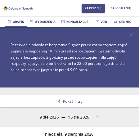
ZAPISZ SIĘ
ZALOGUJ SIĘ
GRAFIK
WYDARZENIA
KONSULTACJE
VOD
CENNIK
Rezerwację odwołasz bezpłatnie 9 godz przed rozpoczęciem zajęć.
Zapisz się najpóźniej 10 min przed rozpoczęciem. System odwoła
zajęcia bez zapisów 2 godziny przed rozpoczęciem dla zajęć
rozpoczynających się po 9:00 rano i o 22:00 porzedniego dnia dla
zajęć rozpoczynających się przed 9:00 rano.
Pokaż filtry
9 sie 2026
—
15 sie 2026
niedziela, 9 sierpnia 2026