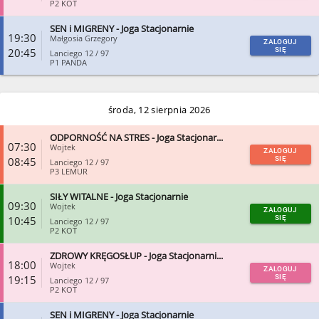
P2 KOT
SEN i MIGRENY - Joga Stacjonarnie
ZAMKNIJ
19:30
Małgosia Grzegory
ZALOGUJ
20:45
SIĘ
Lanciego 12 / 97
P1 PANDA
ZAMKNIJ
środa, 12 sierpnia 2026
ODPORNOŚĆ NA STRES - Joga Stacjonar...
07:30
Wojtek
ZALOGUJ
08:45
SIĘ
Lanciego 12 / 97
P3 LEMUR
SIŁY WITALNE - Joga Stacjonarnie
ZAMKNIJ
09:30
Wojtek
ZALOGUJ
10:45
SIĘ
Lanciego 12 / 97
P2 KOT
ZDROWY KRĘGOSŁUP - Joga Stacjonarni...
ZAMKNIJ
18:00
Wojtek
ZALOGUJ
19:15
SIĘ
Lanciego 12 / 97
P2 KOT
SEN i MIGRENY - Joga Stacjonarnie