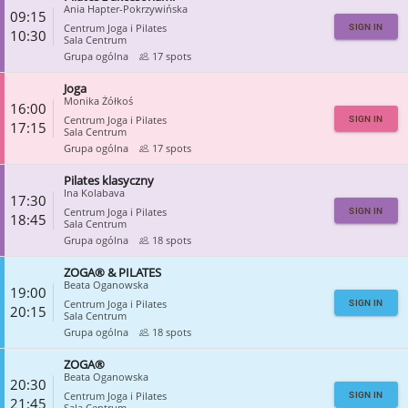
CLOSE
Ania Hapter-Pokrzywińska
09:15
Centrum Joga i Pilates
SIGN IN
10:30
Sala Centrum
Grupa ogólna
17 spots
Joga
CLOSE
Monika Żółkoś
16:00
Centrum Joga i Pilates
SIGN IN
17:15
Sala Centrum
Grupa ogólna
17 spots
Pilates klasyczny
CLOSE
Ina Kolabava
17:30
Centrum Joga i Pilates
SIGN IN
18:45
Sala Centrum
Grupa ogólna
18 spots
ZOGA® & PILATES
CLOSE
Beata Oganowska
19:00
Centrum Joga i Pilates
SIGN IN
20:15
Sala Centrum
Grupa ogólna
18 spots
ZOGA®
CLOSE
Beata Oganowska
20:30
Centrum Joga i Pilates
SIGN IN
21:45
Sala Centrum