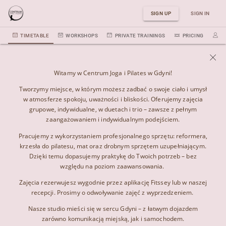
SIGN UP
SIGN IN
TIMETABLE
WORKSHOPS
PRIVATE TRAININGS
PRICING
P
Witamy w Centrum Joga i Pilates w Gdyni!
Tworzymy miejsce, w którym możesz zadbać o swoje ciało i umysł
w atmosferze spokoju, uważności i bliskości. Oferujemy zajęcia
grupowe, indywidualne, w duetach i trio – zawsze z pełnym
zaangażowaniem i indywidualnym podejściem.
Pracujemy z wykorzystaniem profesjonalnego sprzętu: reformera,
krzesła do pilatesu, mat oraz drobnym sprzętem uzupełniającym.
Dzięki temu dopasujemy praktykę do Twoich potrzeb – bez
względu na poziom zaawansowania.
Zajęcia rezerwujesz wygodnie przez aplikację Fitssey lub w naszej
recepcji. Prosimy o odwoływanie zajęć z wyprzedzeniem.
Nasze studio mieści się w sercu Gdyni – z łatwym dojazdem
zarówno komunikacją miejską, jak i samochodem.