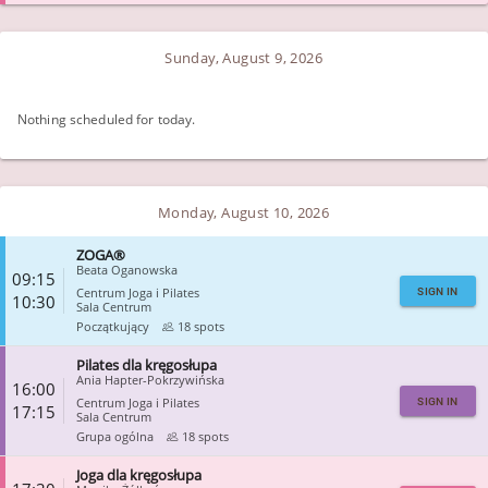
CLOSE
Sunday, August 9, 2026
Nothing scheduled for today.
Monday, August 10, 2026
ZOGA®
Beata Oganowska
09:15
Centrum Joga i Pilates
SIGN IN
10:30
Sala Centrum
Początkujący
18 spots
Pilates dla kręgosłupa
CLOSE
Ania Hapter-Pokrzywińska
16:00
Centrum Joga i Pilates
SIGN IN
17:15
Sala Centrum
Grupa ogólna
18 spots
Joga dla kręgosłupa
CLOSE