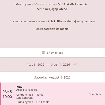
Masz pytania? Zadzwoń do nas: 507 154 782 lub napisz:
centrum@jogapilates.pl
Czekamy na Ciebie z otwartością i filiżanką dobrej kawy/herbaty.
Do zobaczenia na macie!
Show filters
Aug 8, 2026
—
Aug 14, 2026
Saturday, August 8, 2026
Joga
Angelika Radecka
08:45
Completed
Centrum Joga i Pilates
10:00
Sala Centrum
Grupa ogólna
14 spots