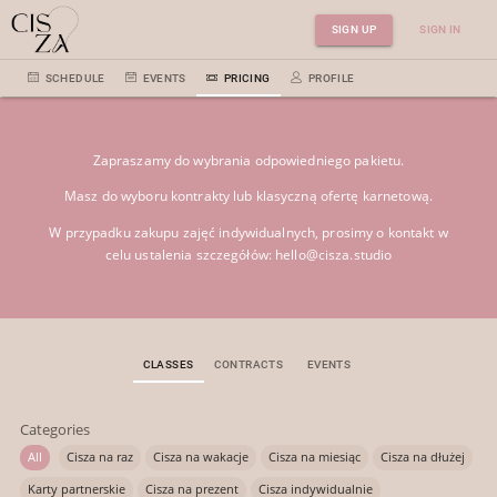
SIGN UP
SIGN IN
SCHEDULE
EVENTS
PRICING
PROFILE
Zapraszamy do wybrania odpowiedniego pakietu.
Masz do wyboru kontrakty lub klasyczną ofertę karnetową.
W przypadku zakupu zajęć indywidualnych, prosimy o kontakt w
celu ustalenia szczegółów: hello@cisza.studio
CLASSES
CONTRACTS
EVENTS
Categories
All
Cisza na raz
Cisza na wakacje
Cisza na miesiąc
Cisza na dłużej
Karty partnerskie
Cisza na prezent
Cisza indywidualnie