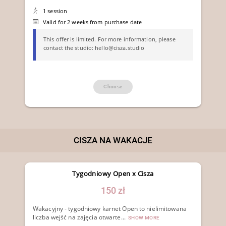
1 session
Valid for 2 weeks from purchase date
This offer is limited.
For more information, please
contact the studio: hello@cisza.studio
Choose
CISZA NA WAKACJE
Tygodniowy Open x Cisza
150 zł
Wakacyjny - tygodniowy karnet Open to nielimitowana
liczba wejść na zajęcia otwarte...
SHOW MORE