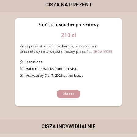
CISZA NA PREZENT
3 x Cisza x voucher prezentowy
210 zł
Zrób prezent sobie albo komuś, kup voucher
prezentowy na 3 wejścia, ważny przez 4...
SHOW MORE
3 sessions
Valid for 4 weeks from first visit
Activate by Oct 7, 2026 at the latest
Choose
CISZA INDYWIDUALNIE