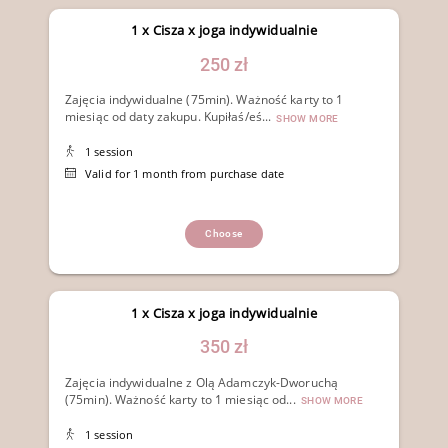
1 x Cisza x joga indywidualnie
250 zł
Zajęcia indywidualne (75min). Ważność karty to 1
miesiąc od daty zakupu. Kupiłaś/eś...
SHOW MORE
1 session
Valid for 1 month from purchase date
Choose
1 x Cisza x joga indywidualnie
350 zł
Zajęcia indywidualne z Olą Adamczyk-Dworuchą
(75min). Ważność karty to 1 miesiąc od...
SHOW MORE
1 session