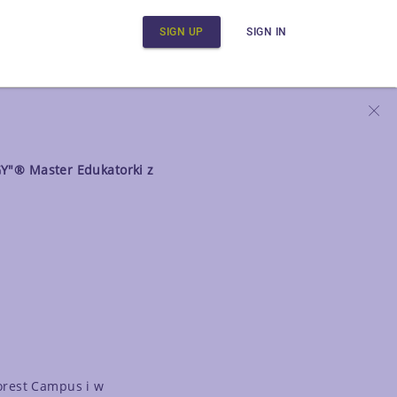
SIGN UP
SIGN IN
GY"®
Master Edukatorki z
Forest Campus i w