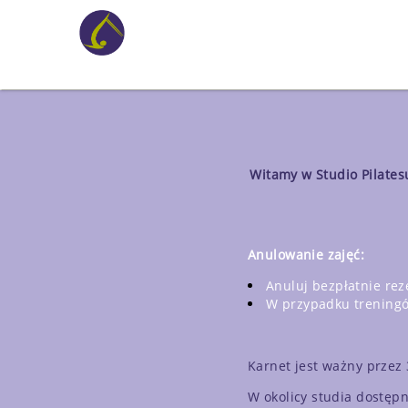
Witamy w Studio Pilatesu
Anulowanie zajęć:
Anuluj bezpłatnie re
W przypadku trening
Karnet jest ważny przez 
W okolicy studia dostępn