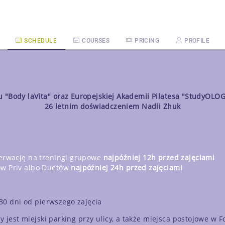
SCHEDULE
COURSES
PRICING
PROFILE
 "Body laVita" oraz Europejskiej Akademii Pilatesa
"StudyOLO
26 letnim doświadczeniem Nadii Zhuk
zerwację na treningi grupowe
najpóźniej 12h przed zajęciami
ów Priv albo Duetów
najpóźniej 24h przed zajęciami
30 dni od pierwszego zajęcia
y jest miejski parking przy ulicy, a także miejsca postojowe w 