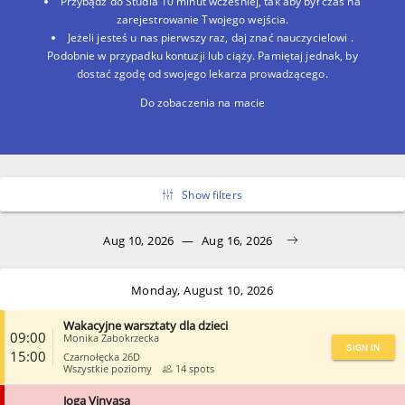
Przybądź do Studia 10 minut wcześniej, tak aby był czas na
zarejestrowanie Twojego wejścia.
Jeżeli jesteś u nas pierwszy raz, daj znać nauczycielowi .
Podobnie w przypadku kontuzji lub ciąży. Pamiętaj jednak, by
dostać zgodę od swojego lekarza prowadzącego.
Do zobaczenia na macie
Show filters
Aug 10, 2026
—
Aug 16, 2026
Monday, August 10, 2026
Wakacyjne warsztaty dla dzieci
09:00
Monika Zabokrzecka
SIGN IN
15:00
Czarnołęcka 26D
Wszystkie poziomy
14 spots
Joga Vinyasa