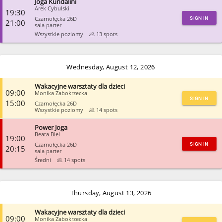
Joga Kundalini
CLOSE
Arek Cybulski
19:30
Czarnołęcka 26D
SIGN IN
21:00
sala parter
Wszystkie poziomy
13 spots
CLOSE
Wednesday, August 12, 2026
Wakacyjne warsztaty dla dzieci
09:00
Monika Zabokrzecka
SIGN IN
15:00
Czarnołęcka 26D
Wszystkie poziomy
14 spots
Power Joga
CLOSE
Beata Biel
19:00
Czarnołęcka 26D
SIGN IN
20:15
sala parter
Średni
14 spots
CLOSE
Thursday, August 13, 2026
Wakacyjne warsztaty dla dzieci
09:00
Monika Zabokrzecka