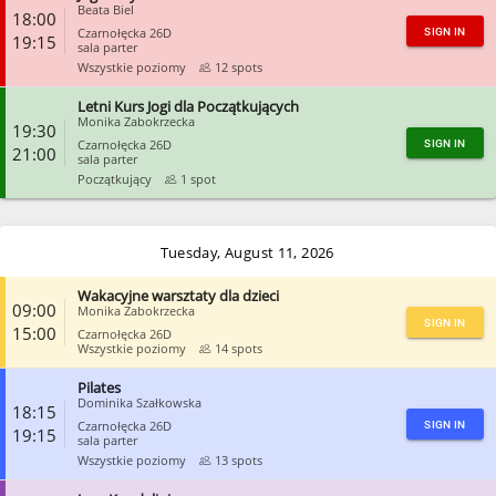
CLOSE
Beata Biel
18:00
Czarnołęcka 26D
SIGN IN
19:15
sala parter
Wszystkie poziomy
12 spots
Letni Kurs Jogi dla Początkujących
CLOSE
Monika Zabokrzecka
19:30
Czarnołęcka 26D
SIGN IN
21:00
sala parter
Początkujący
1 spot
CLOSE
Tuesday, August 11, 2026
Wakacyjne warsztaty dla dzieci
09:00
Monika Zabokrzecka
SIGN IN
15:00
Czarnołęcka 26D
Wszystkie poziomy
14 spots
Pilates
CLOSE
Dominika Szałkowska
18:15
Czarnołęcka 26D
SIGN IN
19:15
sala parter
Wszystkie poziomy
13 spots