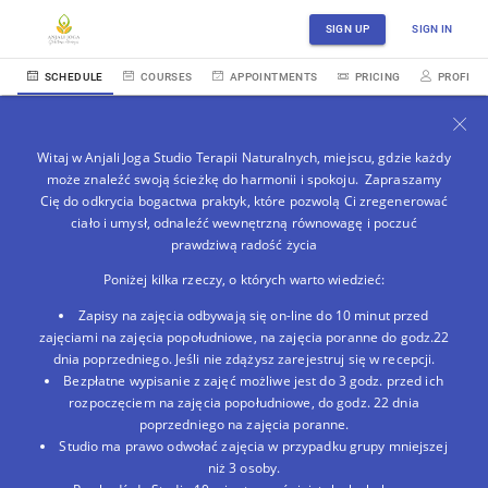
SIGN UP
SIGN IN
SCHEDULE
COURSES
APPOINTMENTS
PRICING
PROFILE
Witaj w Anjali Joga Studio Terapii Naturalnych, miejscu, gdzie każdy
może znaleźć swoją ścieżkę do harmonii i spokoju. Zapraszamy
Cię do odkrycia bogactwa praktyk, które pozwolą Ci zregenerować
ciało i umysł, odnaleźć wewnętrzną równowagę i poczuć
prawdziwą radość życia
Poniżej kilka rzeczy, o których warto wiedzieć:
Zapisy na zajęcia odbywają się on-line do 10 minut przed
zajęciami na zajęcia popołudniowe, na zajęcia poranne do godz.22
dnia poprzedniego. Jeśli nie zdążysz zarejestruj się w recepcji.
Bezpłatne wypisanie z zajęć możliwe jest do 3 godz. przed ich
rozpoczęciem na zajęcia popołudniowe, do godz. 22 dnia
poprzedniego na zajęcia poranne.
Studio ma prawo odwołać zajęcia w przypadku grupy mniejszej
niż 3 osoby.