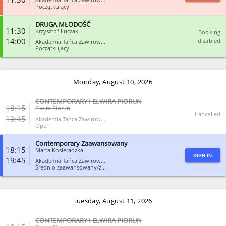
Początkujący
DRUGA MŁODOŚĆ
CLOSE
11:30
Krzysztof Łuczak
Booking
14:00
disabled
Akademia Tańca Zawirow...
Początkujący
CLOSE
Monday, August 10, 2026
CONTEMPORARY I ELWIRA PIORUN
18:15
Elwira Piorun
Cancelled
19:45
Akademia Tańca Zawirow...
Open
Contemporary Zaawansowany
CLOSE
18:15
Marta Kosieradzka
SIGN IN
19:45
Akademia Tańca Zawirow...
Średnio zaawansowany/z...
CLOSE
Tuesday, August 11, 2026
CONTEMPORARY I ELWIRA PIORUN