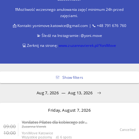
❗Możliwość wczesnego anulowania zajęć minimum 24h przed
zajęciami.
📩 Kontakt: yonimove.katowice@gmail.com | 📞 +48 791 676 760
💫 Śledź na Instagramie: @yoni.move
💻Zerknij na stronę:
www.zuzannavierek.pl/YoniMove
Show filters
Aug 7, 2026
—
Aug 13, 2026
Friday, August 7, 2026
Yonilates Pilates dla kobiecego zdr...
09:00
Zuzanna Vierek
Cancelled
10:00
YoniMove Katowice
Wszystkie poziomy
6 spots