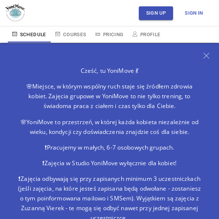
SIGN UP
SIGN IN
SCHEDULE
COURSES
PRICING
PROFILE
Cześć, tu YoniMove 💃
🌸Miejsce, w którym wspólny ruch staje się źródłem zdrowia
kobiet. Zajęcia grupowe w YoniMove to nie tylko trening, to
świadoma praca z ciałem i czas tylko dla Ciebie.
🌸YoniMove to przestrzeń, w której każda kobieta niezależnie od
wieku, kondycji czy doświadczenia znajdzie coś dla siebie.
❗Pracujemy w małych, 6-7 osobowych grupach.
❗Zajęcia w Studio YoniMove wyłącznie dla kobiet!
❗Zajęcia odbywają się przy zapisanych minimum 3 uczestniczkach
(jeśli zajęcia, na które jesteś zapisana będą odwołane - zostaniesz
o tym poinformowana mailowo i SMSem). Wyjątkiem są zajęcia z
Zuzanną Vierek - te mogą się odbyć nawet przy jednej zapisanej
uczestniczce.