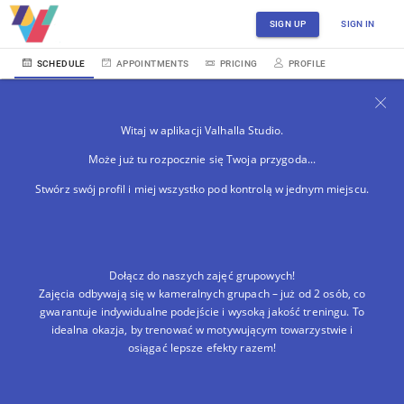
SIGN UP
SIGN IN
SCHEDULE
APPOINTMENTS
PRICING
PROFILE
Witaj w aplikacji Valhalla Studio.
Może już tu rozpocznie się Twoja przygoda...
Stwórz swój profil i miej wszystko pod kontrolą w jednym miejscu.
Dołącz do naszych zajęć grupowych!
Zajęcia odbywają się w kameralnych grupach – już od 2 osób, co
gwarantuje indywidualne podejście i wysoką jakość treningu. To
idealna okazja, by trenować w motywującym towarzystwie i
osiągać lepsze efekty razem!