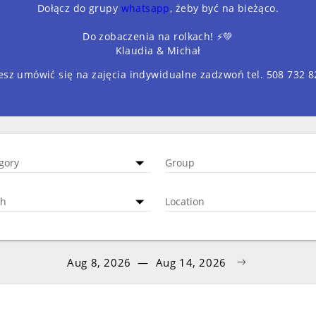
Dołącz do grupy
whatsapp
, żeby być na bieżąco.
Do zobaczenia na rolkach! ⚡️💚
Klaudia & Michał
cesz umówić się na zajęcia indywidualne zadzwoń tel. 508 732 8
gory
Group
ch
Location
Aug 8, 2026
—
Aug 14, 2026