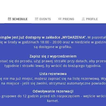
SCHEDULE
EVENTS
PRICING
PROFILE
eningów jest już dostępny w zakładce „WYDARZENIA”.
W pozostał
ę w środy w godzinach 18:00 - 20:00 oraz w niedziele w godzin
są dostępne w grafiku.
Zapisz się z wyprzedzeniem
isać się do przodu, użyj prawej strzałki przy datach, aby przes
tygodnie i strzałki lewej, by wrócić do bieżącego tygodnia.
Lista rezerwowa
ę nie ma już miejsc, możesz zapisać się na listę rezerwową. Wy
 na miejsce - jeśli się zwolni, otrzymasz automatyczne powiad
Odwoływanie rezerwacji
 grupowe do 12 godzin przed ich rozpoczęciem - wejście wróc
karnet.