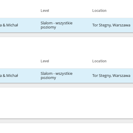
Level
Location
Slalom - wszystkie
a & Michał
Tor Stegny, Warszawa
poziomy
Level
Location
Slalom - wszystkie
a & Michał
Tor Stegny, Warszawa
poziomy