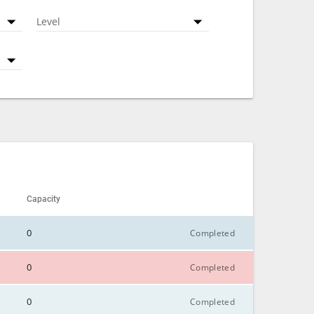
Level
Capacity
0
Completed
0
Completed
CLOSE
0
Completed
CLOSE