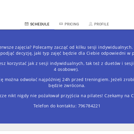
SCHEDULE
PRICING
PROFILE
erwsze zajęcia? Polecamy zacząć od kilku sesji indywidualnych.
podjąć decyzję, jaki typ zajęć będzie dla Ciebie odpowiedni w p
z korzystać jak z sesji indywidualnych, tak też z duetów i sesj
4 osobowe).
ję można odwołać najpóźniej 24h przed treningiem. Jeżeli zrobis
będzie zwrócona.
cze nikt nigdy nie pożałował przyjścia na pilates! Czekamy na C
Telefon do kontaktu: 796784221