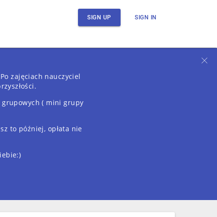
SIGN UP
SIGN IN
 Po zajęciach nauczyciel
rzyszłości.
i grupowych ( mini grupy
z to później, opłata nie
iebie:)