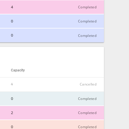
4
Completed
CLOSE
0
Completed
CLOSE
0
CLOSE
Completed
CLOSE
Capacity
1
Cancelled
0
CLOSE
Completed
2
Completed
CLOSE
0
Completed
CLOSE