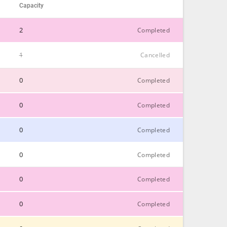
Capacity
2
Completed
1
Cancelled
CLOSE
0
CLOSE
Completed
0
Completed
CLOSE
0
Completed
CLOSE
0
Completed
CLOSE
0
Completed
CLOSE
0
Completed
CLOSE