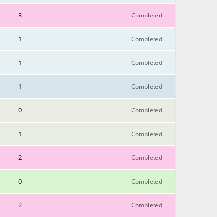
3
Completed
CLOSE
1
Completed
CLOSE
1
Completed
CLOSE
1
Completed
CLOSE
0
Completed
CLOSE
1
Completed
CLOSE
2
Completed
CLOSE
0
Completed
CLOSE
2
Completed
CLOSE