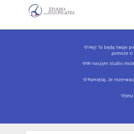
🩷Hej! To będą twoje pi
pomoże ci 
🩷W naszym studio możes
🩷Pamiętaj, że rezerwac
🩷Jesz