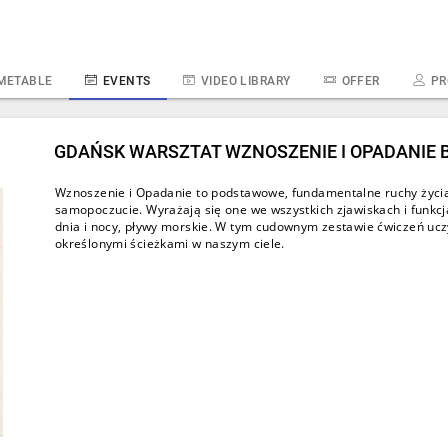
METABLE
EVENTS
VIDEO LIBRARY
OFFER
PR
GDAŃSK WARSZTAT WZNOSZENIE I OPADANIE B
Wznoszenie i Opadanie to podstawowe, fundamentalne ruchy życia,
samopoczucie. Wyrażają się one we wszystkich zjawiskach i funkcj
dnia i nocy, pływy morskie. W tym cudownym zestawie ćwiczeń ucz
określonymi ścieżkami w naszym ciele.