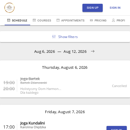
SIGN UP
SIGN IN
SCHEDULE
COURSES
APPOINTMENTS
PRICING
PROFILE
Show filters
Aug 6, 2026
—
Aug 12, 2026
Thursday, August 6, 2026
Joga Bartek
19:00
Bartek Zdanowski
Cancelled
20:00
Holistyczny Dom Harmon...
Dla każdego
CLOSE
Friday, August 7, 2026
Joga Kundalini
17:00
Karolina Olędzka