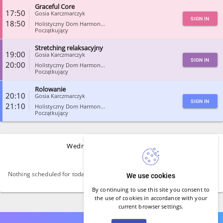
Graceful Core
CLOSE
17:50
Gosia Karczmarczyk
SIGN IN
18:50
Holistyczny Dom Harmon...
Początkujący
Stretching relaksacyjny
CLOSE
19:00
Gosia Karczmarczyk
SIGN IN
20:00
Holistyczny Dom Harmon...
Początkujący
Rolowanie
CLOSE
20:10
Gosia Karczmarczyk
SIGN IN
21:10
Holistyczny Dom Harmon...
Początkujący
CLOSE
Wednesday, August 12, 2026
Nothing scheduled for today.
We use cookies
By continuing to use this site you consent to
the use of cookies in accordance with your
current browser settings.