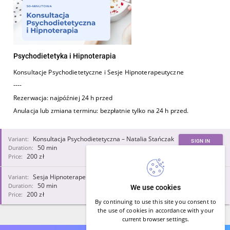
Psychodietetyka i Hipnoterapia
Konsultacje Psychodietetyczne i Sesje Hipnoterapeutyczne
----
Rezerwacja: najpóźniej 24 h przed
Anulacja lub zmiana terminu: bezpłatnie tylko na 24 h przed.
Variant:
Konsultacja Psychodietetyczna – Natalia Stańczak
SIGN IN
Duration:
50 min
Price:
200 zł
Variant:
Sesja Hipnoterapeutyczna – Natalia Stańczak
SIGN IN
Duration:
50 min
We use cookies
Price:
200 zł
By continuing to use this site you consent to
the use of cookies in accordance with your
current browser settings.