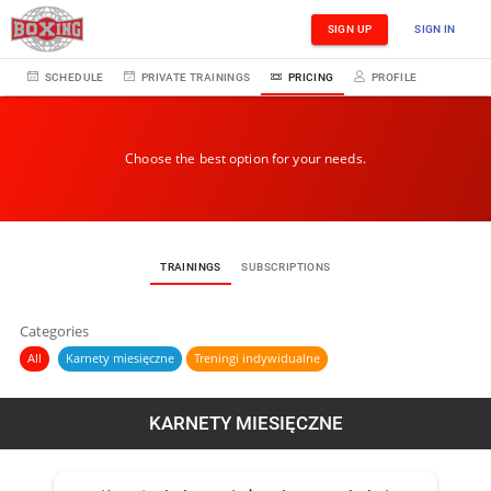
SIGN UP
SIGN IN
SCHEDULE
PRIVATE TRAININGS
PRICING
PROFILE
Choose the best option for your needs.
TRAININGS
SUBSCRIPTIONS
Categories
All
Karnety miesięczne
Treningi indywidualne
KARNETY MIESIĘCZNE