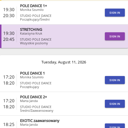
POLE DANCE 1+
CLOSE
19:30
Monika Szumilo
SIGN IN
20:30
STUDIO POLE DANCE
Początkujący/Średni
STRETCHING
CLOSE
19:30
Katarzyna Kruk
SIGN IN
20:45
STUDIO POLE DANCE
Wszystkie poziomy
CLOSE
Tuesday, August 11, 2026
POLE DANCE 1
17:20
Monika Szumilo
SIGN IN
18:20
STUDIO POLE DANCE
Początkujący
POLE DANCE 2+
CLOSE
17:20
Marta Janda
SIGN IN
18:20
STUDIO POLE DANCE
Średni/Zaawansowany
EXOTIC zaawansowany
CLOSE
18:25
Marta Janda
SIGN IN