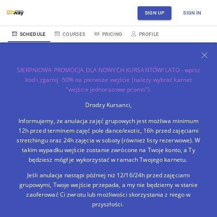
SIGN UP
SIGN IN
SCHEDULE
COURSES
PRICING
PROFILE
SIERPNIOWA PROMOCJA DLA NOWYCH KURSANTÓW! LATO - wpisz
kod i zgarnij -50% na pierwsze wejście (należy wybrać karnet
"wejście jednorazowe promo").
Drodzy Kursanci,
Informujemy, że anulacja zajęć grupowych jest możliwa minimum
12h przed terminem zajęć pole dance/exotic, 16h przed zajęciami
stretchingu oraz 24h zajęcia w soboty (również listy rezerwowe). W
takim wypadku wejście zostanie zwrócone na Twoje konto, a Ty
będziesz mógł je wykorzystać w ramach Twojego karnetu.
Jeśli anulacja nastąpi później niż 12/16/24h przed zajęciami
grupowymi, Twoje wejście przepada, a my nie będziemy w stanie
zaoferować Ci zwrotu lub możliwości skorzystania z niego w
przyszłości.